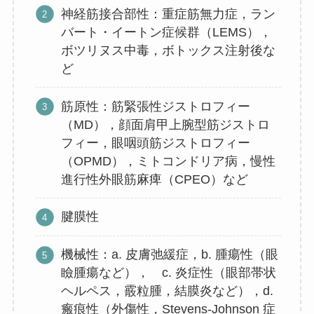
神経筋接合部性：重症筋無力症，ラン
バート・イートン症候群（LEMS），
ボツリヌス中毒，ボトックス注射後な
ど
筋原性：筋緊張性ジストロフィー
（MD），顔面肩甲上腕型筋ジストロ
フィー，眼咽頭筋ジストロフィー
（OPMD），ミトコンドリア病，慢性
進行性外眼筋麻痺（CPEO）など
腱膜性
機械性：a. 皮膚弛緩症，b. 腫瘍性（眼
瞼腫瘍など）， c. 炎症性（眼部帯状
ヘルペス，霰粒腫，結膜炎など），d.
瘢痕性（外傷性，Stevens-Johnson 症