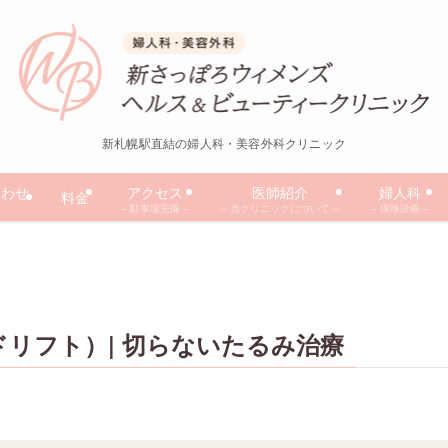
新札幌駅直結の婦人科・美容外科クリニック
合わせ
アクセス
医師紹介
婦人科
料金
– 駐車場完備 –
– 当クリニックについて –
– 保険診療 –
リフト）| 切らないたるみ治療