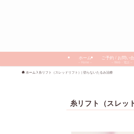
ホーム
ご予約 / お問い
– Home –
– Web・電話 –
ホーム
糸リフト（スレッドリフト）| 切らないたるみ治療
糸リフト（スレッド